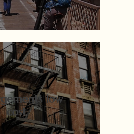
gements low
cost