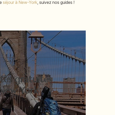
re
séjour à New-York
, suivez nos guides !
ités gratuites
New York