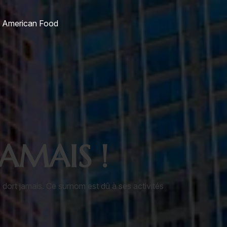
American Food
JAMAIS !
 dort jamais. Ce surnom est dû à ses activités