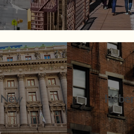
 New
Héber