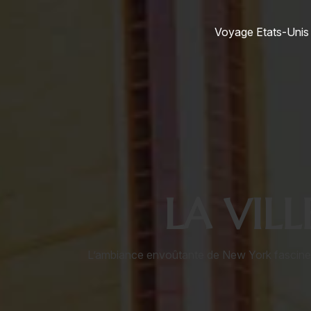
Voyage Etats-Unis
LA VILL
L’ambiance envoûtante de New York fascine le 