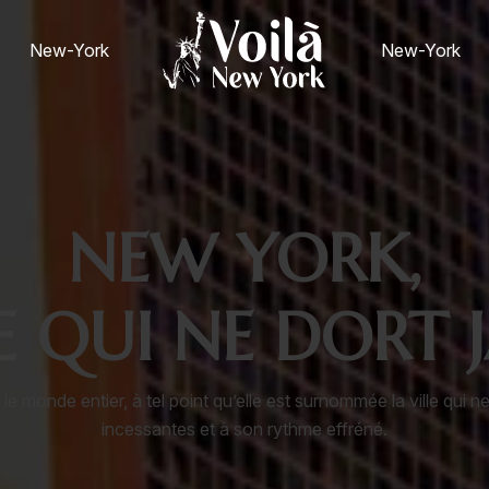
New-York
New-York
NEW YORK,
E QUI NE DORT 
monde entier, à tel point qu’elle est surnommée la ville qui ne
incessantes et à son rythme effréné.