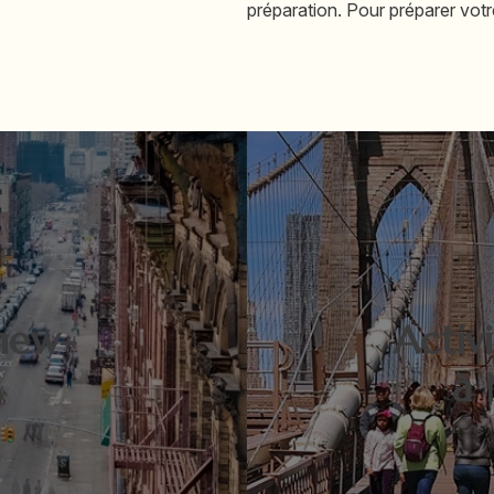
préparation. Pour préparer vot
new-
Activ
s
à 