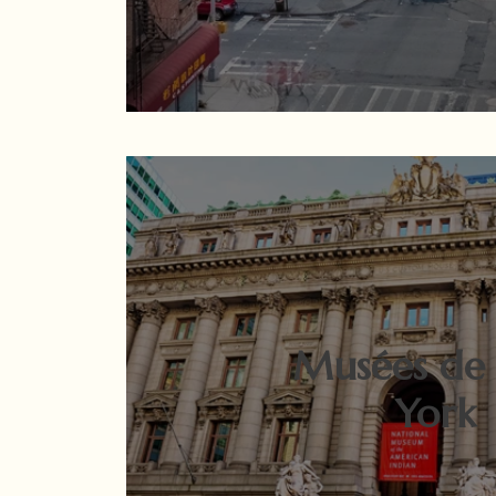
Musées de
York